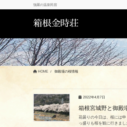
コ
ナ
強羅の温泉民宿
ン
ビ
テ
ゲ
箱根金時荘
ン
ー
ツ
シ
に
ョ
移
ン
動
に
移
動
HOME
御殿場の桜情報
2022年4月7日
箱根宮城野と御殿
花曇りの今日は、桜には申
っ盛りも桜を観に行きまし