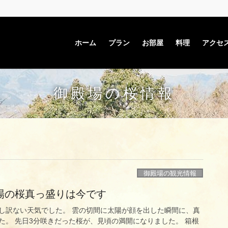
ホーム
プラン
お部屋
料理
アクセ
御殿場の桜情報
御殿場の観光情報
場の桜真っ盛りは今です
し訳ない天気でした。 雲の切間に太陽が顔を出した瞬間に、真
た。 先日3分咲きだった桜が、見頃の満開になりました。 箱根