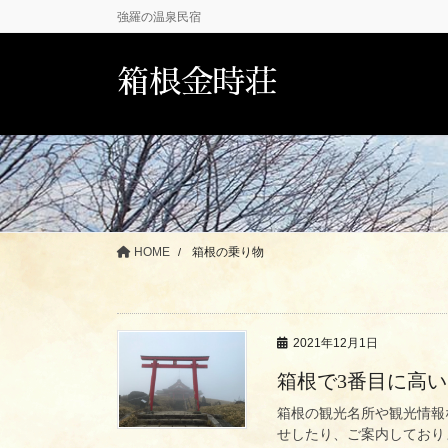
コ
ナ
強羅の温泉民宿
ン
ビ
テ
ゲ
箱根金時荘
ン
ー
ツ
シ
に
ョ
移
ン
動
に
移
動
HOME
箱根の乗り物
2021年12月1日
箱根で3番目に高
箱根の観光名所や観光情報
せしたり、ご案内しており