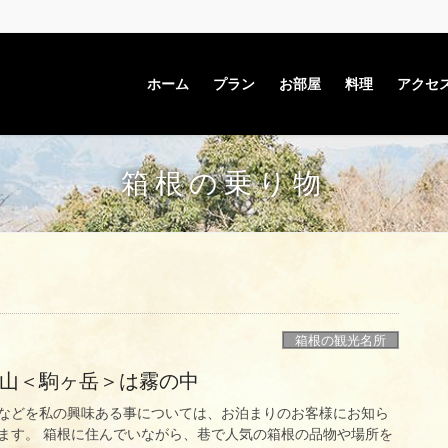
ホーム
プラン
お部屋
料理
アクセ
箱根の乗り物
箱根の観光名所
い山＜駒ヶ岳＞は霧の中
などを私の興味ある事については、お泊まりのお客様にお知ら
ます。 箱根に住んでいながら、巷で人気の箱根の品物や場所を