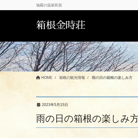
コ
ナ
強羅の温泉民宿
ン
ビ
テ
ゲ
箱根金時荘
ン
ー
ツ
シ
に
ョ
移
ン
動
に
移
動
HOME
箱根の観光情報
雨の日の箱根の楽しみ方
2023年5月15日
雨の日の箱根の楽しみ