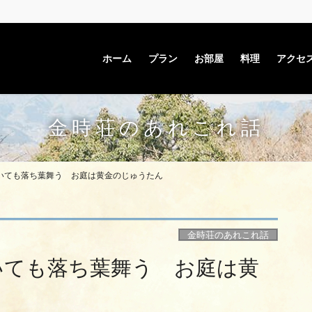
ホーム
プラン
お部屋
料理
アクセ
金時荘のあれこれ話
いても落ち葉舞う お庭は黄金のじゅうたん
金時荘のあれこれ話
いても落ち葉舞う お庭は黄