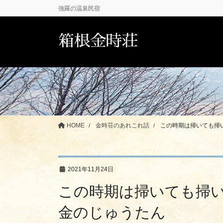
コ
ナ
強羅の温泉民宿
ン
ビ
テ
ゲ
箱根金時荘
ン
ー
ツ
シ
に
ョ
移
ン
動
に
移
動
HOME
金時荘のあれこれ話
この時期は掃いても掃
2021年11月24日
この時期は掃いても掃
金のじゅうたん