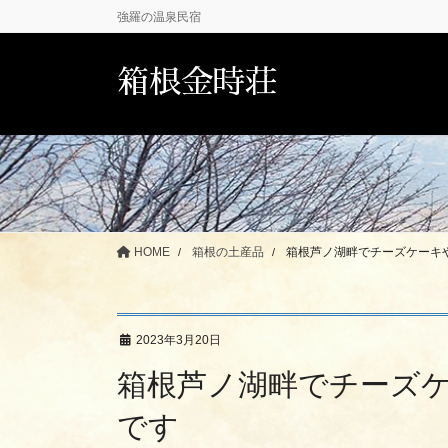
コ
ナ
強羅の温泉民宿
ン
ビ
テ
ゲ
箱根金時荘
ン
ー
ツ
シ
に
ョ
移
ン
動
に
移
動
HOME
箱根の土産品
箱根芦ノ湖畔でチーズケーキ
2023年3月20日
箱根芦ノ湖畔でチーズ
です