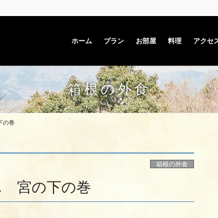
ホーム
プラン
お部屋
料理
アクセ
箱根の外食
下の巻
箱根の外食
ん 宮の下の巻