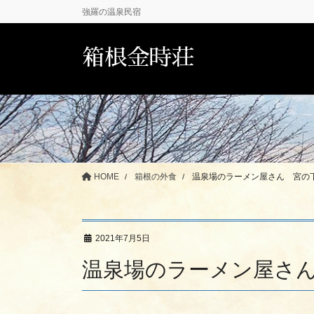
コ
ナ
強羅の温泉民宿
ン
ビ
テ
ゲ
箱根金時荘
ン
ー
ツ
シ
に
ョ
移
ン
動
に
移
動
HOME
箱根の外食
温泉場のラーメン屋さん 宮の
2021年7月5日
温泉場のラーメン屋さ