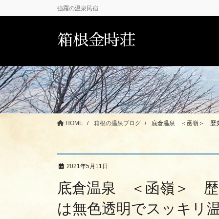
コ
ナ
強羅の温泉民宿
ン
ビ
テ
ゲ
箱根金時荘
ン
ー
ツ
シ
に
ョ
移
ン
動
に
移
動
HOME
箱根の温泉ブログ
底倉温泉 ＜函嶺＞ 歴
2021年5月11日
底倉温泉 ＜函嶺＞ 
は無色透明でスッキリ