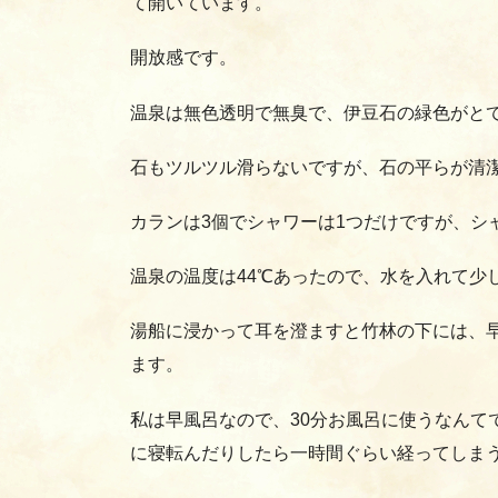
て開いています。
開放感です。
温泉は無色透明で無臭で、伊豆石の緑色がと
石もツルツル滑らないですが、石の平らが清
カランは3個でシャワーは1つだけですが、シ
温泉の温度は44℃あったので、水を入れて少
湯船に浸かって耳を澄ますと竹林の下には、
ます。
私は早風呂なので、30分お風呂に使うなんて
に寝転んだりしたら一時間ぐらい経ってしま